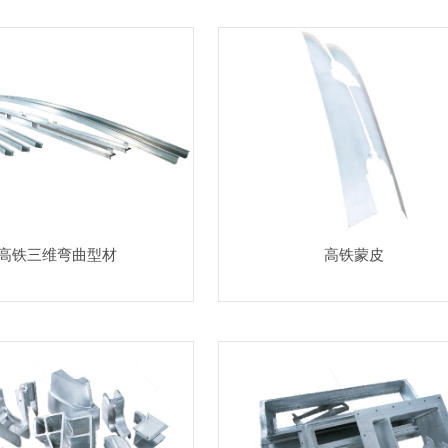
高铁三维弯曲型材
高铁蒙皮